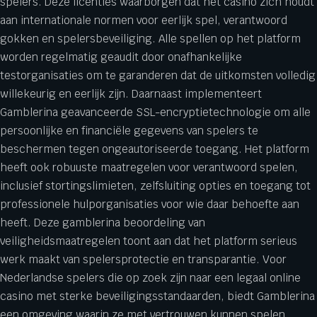
spelers. Deze licenties waarborgen dat het casino zich houdt
aan internationale normen voor eerlijk spel, verantwoord
gokken en spelersbeveiliging. Alle spellen op het platform
worden regelmatig geaudit door onafhankelijke
testorganisaties om te garanderen dat de uitkomsten volledig
willekeurig en eerlijk zijn. Daarnaast implementeert
Gamblerina geavanceerde SSL-encryptietechnologie om alle
persoonlijke en financiële gegevens van spelers te
beschermen tegen ongeautoriseerde toegang. Het platform
heeft ook robuuste maatregelen voor verantwoord spelen,
inclusief stortingslimieten, zelfsluiting opties en toegang tot
professionele hulporganisaties voor wie daar behoefte aan
heeft. Deze gamblerina beoordeling van
veiligheidsmaatregelen toont aan dat het platform serieus
werk maakt van spelersprotectie en transparantie. Voor
Nederlandse spelers die op zoek zijn naar een legaal online
casino met sterke beveiligingsstandaarden, biedt Gamblerina
een omgeving waarin ze met vertrouwen kunnen spelen.