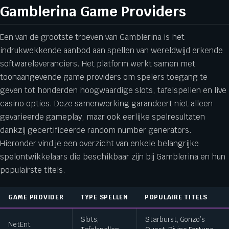
Gamblerina Game Providers
Een van de grootste troeven van Gamblerina is het
indrukwekkende aanbod aan spellen van wereldwijd erkende
softwareleveranciers. Het platform werkt samen met
toonaangevende game providers om spelers toegang te
geven tot honderden hoogwaardige slots, tafelspellen en live
casino opties. Deze samenwerking garandeert niet alleen
gevarieerde gameplay, maar ook eerlijke spelresultaten
dankzij gecertificeerde random number generators.
Hieronder vind je een overzicht van enkele belangrijke
spelontwikkelaars die beschikbaar zijn bij Gamblerina en hun
populairste titels.
GAME PROVIDER
TYPE SPELLEN
POPULAIRE TITELS
Slots,
Starburst, Gonzo’s
NetEnt