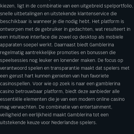
kiezen, ligt in de combinatie van een uitgebreid spelportfolio,
snelle uitbetalingen en uitstekende klantenservice die
beschikbaar is wanneer je die nodig hebt. Het platform is
ontworpen met de gebruiker in gedachten, wat resulteert in
een intuïtieve interface die zowel op desktop als mobiele
apparaten soepel werkt. Daarnaast biedt Gamblerina
regelmatig aantrekkelijke promoties en bonussen die
speelsessies nog leuker en lonender maken. De focus op
verantwoord spelen en transparantie maakt dat spelers met
een gerust hart kunnen genieten van hun favoriete
casinospellen. Voor wie op zoek is naar een gamblerina
casino betrouwbaar platform, biedt deze aanbieder alle
essentiële elementen die je van een modern online casino
mag verwachten. De combinatie van entertainment,
veiligheid en eerlijkheid maakt Gamblerina tot een
uitstekende keuze voor Nederlandse spelers.