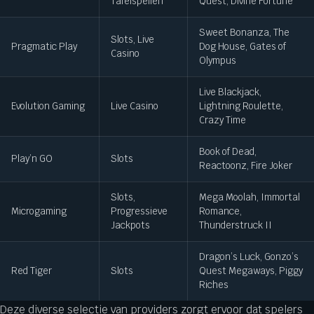
Tafelspellen
Quest, Divine Fortune
Sweet Bonanza, The
Slots, Live
Pragmatic Play
Dog House, Gates of
Casino
Olympus
Live Blackjack,
Evolution Gaming
Live Casino
Lightning Roulette,
Crazy Time
Book of Dead,
Play’n GO
Slots
Reactoonz, Fire Joker
Slots,
Mega Moolah, Immortal
Microgaming
Progressieve
Romance,
Jackpots
Thunderstruck II
Dragon’s Luck, Gonzo’s
Red Tiger
Slots
Quest Megaways, Piggy
Riches
Deze diverse selectie van providers zorgt ervoor dat spelers