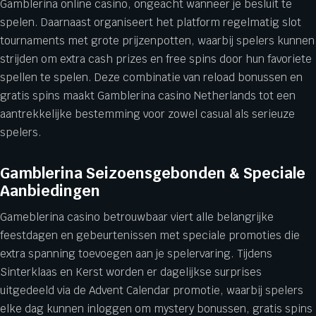
Gamblerina online casino, ongeacht wanneer je besluit te
spelen. Daarnaast organiseert het platform regelmatig slot
tournaments met grote prijzenpotten, waarbij spelers kunnen
strijden om extra cash prizes en free spins door hun favoriete
spellen te spelen. Deze combinatie van reload bonussen en
gratis spins maakt Gamblerina casino Netherlands tot een
aantrekkelijke bestemming voor zowel casual als serieuze
spelers.
Gamblerina Seizoensgebonden & Speciale
Aanbiedingen
Gameblerina casino betrouwbaar viert alle belangrijke
feestdagen en gebeurtenissen met speciale promoties die
extra spanning toevoegen aan je spelervaring. Tijdens
Sinterklaas en Kerst worden er dagelijkse surprises
uitgedeeld via de Advent Calendar promotie, waarbij spelers
elke dag kunnen inloggen om mystery bonussen, gratis spins