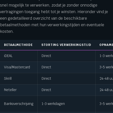
snel mogelijk te verwerken, zodat je zonder onnodige
vertragingen toegang hebt tot je winsten. Hieronder vind je
een gedetailleerd overzicht van de beschikbare
betaalmethoden met hun verwerkingstijden en eventuele
kosten.
BETAALMETHODE
STORTING VERWERKINGSTIJD
OPNAME
iDEAL
Direct
1-3 wer
Visa/Mastercard
Direct
3-5 wer
Skrill
Direct
24-48 u
Neteller
Direct
24-48 u
Bankoverschrijving
1-3 werkdagen
3-5 wer