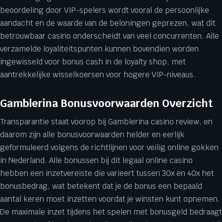
beoordeling door VIP-spelers wordt vooral de persoonlijke
aandacht en de waarde van de beloningen geprezen, wat dit
betrouwbaar casino onderscheidt van veel concurrenten. Alle
verzamelde loyaliteitspunten kunnen bovendien worden
ingewisseld voor bonus cash in de loyalty shop, met
aantrekkelijke wisselkoersen voor hogere VIP-niveaus.
Gamblerina Bonusvoorwaarden Overzicht
Transparantie staat voorop bij Gamblerina casino review, en
daarom zijn alle bonusvoorwaarden helder en eerlijk
geformuleerd volgens de richtlijnen voor veilig online gokken
in Nederland. Alle bonussen bij dit legaal online casino
hebben een inzetvereiste die varieert tussen 30x en 40x het
bonusbedrag, wat betekent dat je de bonus een bepaald
aantal keren moet inzetten voordat je winsten kunt opnemen.
De maximale inzet tijdens het spelen met bonusgeld bedraagt