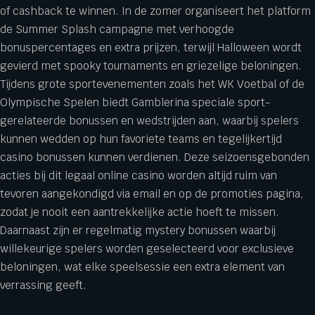
of cashback te winnen. In de zomer organiseert het platform
de Summer Splash campagne met verhoogde
bonuspercentages en extra prijzen, terwijl Halloween wordt
gevierd met spooky tournaments en griezelige beloningen.
Tijdens grote sportevenementen zoals het WK Voetbal of de
Olympische Spelen biedt Gamblerina speciale sport-
gerelateerde bonussen en wedstrijden aan, waarbij spelers
kunnen wedden op hun favoriete teams en tegelijkertijd
casino bonussen kunnen verdienen. Deze seizoensgebonden
acties bij dit legaal online casino worden altijd ruim van
tevoren aangekondigd via email en op de promoties pagina,
zodat je nooit een aantrekkelijke actie hoeft te missen.
Daarnaast zijn er regelmatig mystery bonussen waarbij
willekeurige spelers worden geselecteerd voor exclusieve
beloningen, wat elke speelsessie een extra element van
verrassing geeft.